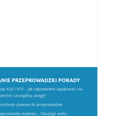
ANIE PRZEPROWADZKI PORADY
rzęt AGD i RTV – Jak odpowiednio zapakować i na
 zwrócić szczególną uwagę?
mochody używane do przeprowadzek
zeprowadzka studenta – Dlaczego warto