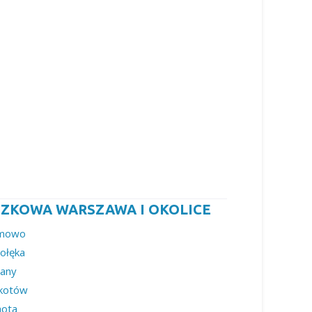
ZKOWA WARSZAWA I OKOLICE
emowo
ołęka
lany
kotów
hota