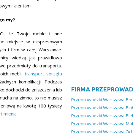
owymi klientami.
ego my?
y Ci, że Twoje meble i inne
ane miejsce w ekspresowym
ch i firm w całej Warszawie.
wnicy wiedzą jak prawidłowo
owe przedmioty do transportu.
oich mebli,
transport sprzętu
adnych komplikacji. Podczas
FIRMA PRZEPROWAD
o dochodzi do zniszczenia lub
dmucha na zimno, to nie musisz
Przeprowadzki Warszawa B
zeniową na kwotę 100 tysięcy
Przeprowadzki Warszawa Biał
t mienia
.
Przeprowadzki Warszawa Bie
Przeprowadzki Warszawa Mo
Przeprowadzki Warszawa Oc