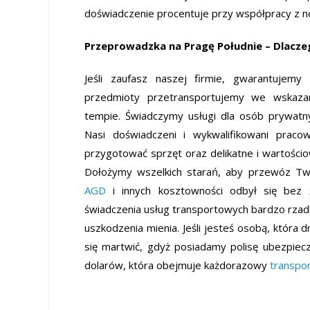
doświadczenie procentuje przy współpracy z n
Przeprowadzka na Pragę Południe – Dlacz
Jeśli zaufasz naszej firmie, gwarantujem
przedmioty przetransportujemy we wskaz
tempie. Świadczymy usługi dla osób prywatny
Nasi doświadczeni i wykwalifikowani praco
przygotować sprzęt oraz delikatne i wartości
Dołożymy wszelkich starań, aby przewóz Tw
AGD
i innych kosztowności odbył się bez ż
świadczenia usług transportowych bardzo rzadk
uszkodzenia mienia. Jeśli jesteś osobą, która 
się martwić, gdyż posiadamy polisę ubezpiec
dolarów, która obejmuje każdorazowy
transpor