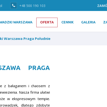
pl
+48 500 190 103
ZAMÓ
WADZKI WARSZAWA
OFERTA
CENNIK
GALERIA
Z
ki Warszawa Praga Południe
SZAWA PRAGA
one z bałaganem i chaosem z
wiezienia. Nasza firma ułatwi
może w ekspresowym tempie.
eprowadzek, dlatego zdobyte