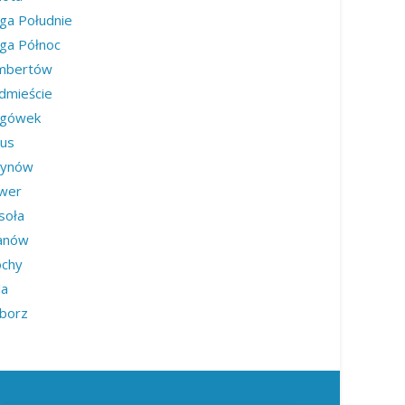
ga Południe
ga Północ
mbertów
dmieście
rgówek
us
synów
wer
soła
anów
ochy
la
iborz