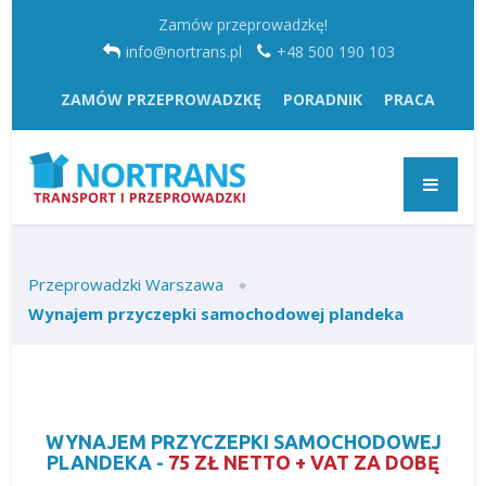
Zamów przeprowadzkę!
info@nortrans.pl
+48 500 190 103
ZAMÓW PRZEPROWADZKĘ
PORADNIK
PRACA
Przeprowadzki Warszawa
Wynajem przyczepki samochodowej plandeka
WYNAJEM PRZYCZEPKI SAMOCHODOWEJ
PLANDEKA -
75 ZŁ NETTO + VAT ZA DOBĘ