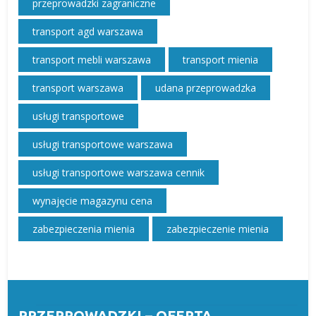
przeprowadzki zagraniczne
transport agd warszawa
transport mebli warszawa
transport mienia
transport warszawa
udana przeprowadzka
usługi transportowe
usługi transportowe warszawa
usługi transportowe warszawa cennik
wynajęcie magazynu cena
zabezpieczenia mienia
zabezpieczenie mienia
PRZEPROWADZKI – OFERTA