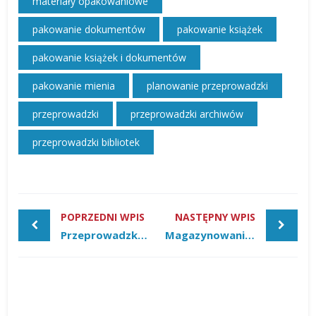
materiały opakowaniowe
pakowanie dokumentów
pakowanie książek
pakowanie książek i dokumentów
pakowanie mienia
planowanie przeprowadzki
przeprowadzki
przeprowadzki archiwów
przeprowadzki bibliotek
POPRZEDNI WPIS
NASTĘPNY WPIS
Przeprowadzka – Od czego zacząć?
Magazynowanie mienia: Jak zweryfikować czy magazyn jest w pełni bezpieczny?