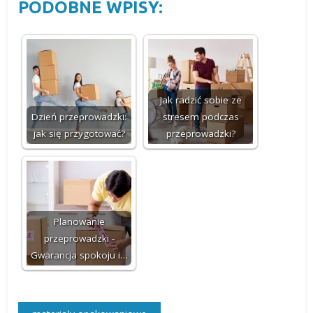
PODOBNE WPISY:
Jak radzić sobie ze
Dzień przeprowadzki:
stresem podczas
jak się przygotować?
przeprowadzki?
Planowanie
przeprowadzki -
Gwarancja spokoju i…