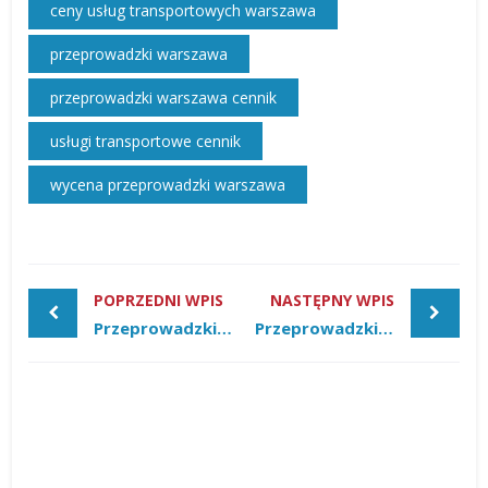
ceny usług transportowych warszawa
przeprowadzki warszawa
przeprowadzki warszawa cennik
usługi transportowe cennik
wycena przeprowadzki warszawa
POPRZEDNI WPIS
NASTĘPNY WPIS
Przeprowadzki zagraniczne – Dokąd emigrują Polacy?
Przeprowadzki krajowe Polaków – Popularne miasta