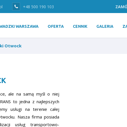
pl
+48 500 190 103
ZAMÓ
WADZKI WARSZAWA
OFERTA
CENNIK
GALERIA
Z
ki Otwock
CK
ce, ale na samą myśl o niej
RANS to jedna z najlepszych
my usługi na terenie całej
Otwocku. Nasza firma posiada
zacji usług transportowo-