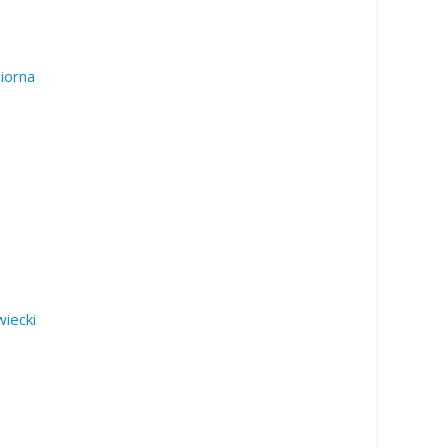
iorna
iecki