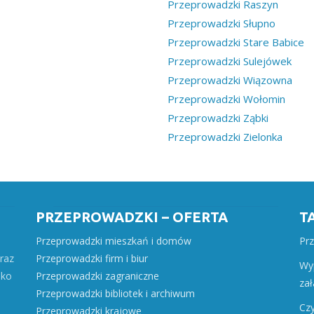
Przeprowadzki Raszyn
Przeprowadzki Słupno
Przeprowadzki Stare Babice
Przeprowadzki Sulejówek
Przeprowadzki Wiązowna
Przeprowadzki Wołomin
Przeprowadzki Ząbki
Przeprowadzki Zielonka
PRZEPROWADZKI – OFERTA
T
Przeprowadzki mieszkań i domów
Pr
raz
Przeprowadzki firm i biur
Wy
ako
Przeprowadzki zagraniczne
za
Przeprowadzki bibliotek i archiwum
Czy
Przeprowadzki krajowe