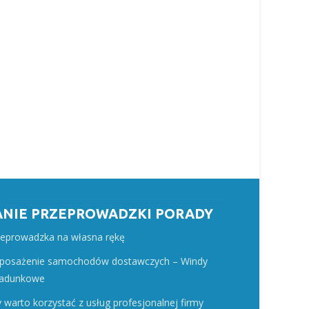
ANIE PRZEPROWADZKI PORADY
zeprowadzka na własna rękę
posażenie samochodów dostawczych – Windy
ładunkowe
 warto korzystać z usług profesjonalnej firmy