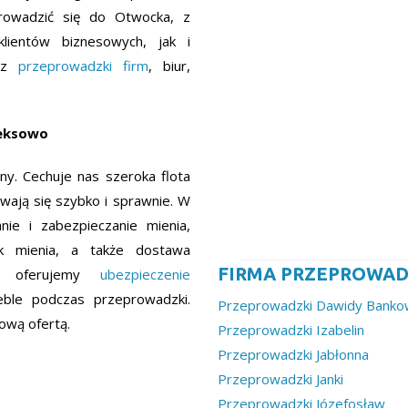
prowadzić się do Otwocka, z
lientów biznesowych, jak i
esz
przeprowadzki firm
, biur,
leksowo
y. Cechuje nas szeroka flota
wają się szybko i sprawnie. W
nie i zabezpieczanie mienia,
ek mienia, a także dostawa
FIRMA PRZEPROWAD
o, oferujemy
ubezpieczenie
ble podczas przeprowadzki.
Przeprowadzki Dawidy Bank
ową ofertą.
Przeprowadzki Izabelin
Przeprowadzki Jabłonna
Przeprowadzki Janki
Przeprowadzki Józefosław