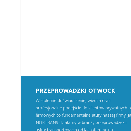
PRZEPROWADZKI OTWOCK
Wieloletnie doświadczenie, wiedza oraz
profesjonalne podejście do klientów prywatnych o
firmowych to fundamentalne atuty naszej firmy. J
NORTRANS działamy w branży przeprowadzek i
usług transportowych od lat, oferując na