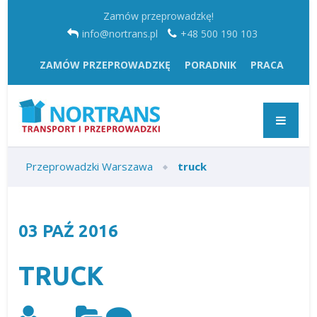
Zamów przeprowadzkę!
info@nortrans.pl
+48 500 190 103
ZAMÓW PRZEPROWADZKĘ
PORADNIK
PRACA
Przeprowadzki Warszawa
truck
03
PAŹ
2016
TRUCK