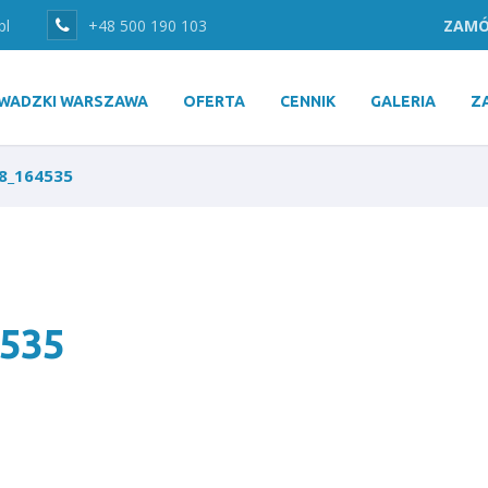
pl
+48 500 190 103
ZAMÓ
WADZKI WARSZAWA
OFERTA
CENNIK
GALERIA
Z
8_164535
535