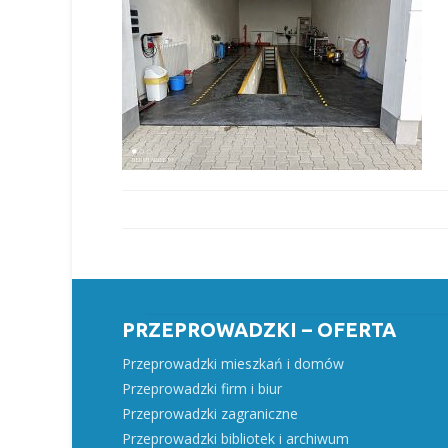
PRZEPROWADZKI – OFERTA
Przeprowadzki mieszkań i domów
Przeprowadzki firm i biur
Przeprowadzki zagraniczne
Przeprowadzki bibliotek i archiwum