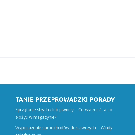
TANIE PRZEPROWADZKI PORADY
Sprzątanie strychu lub piwnicy – Co wyrzucić, a co
złożyć w magazynie?
Wyposażenie samochodów dostawczych – Windy