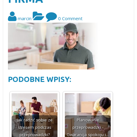
marcin
0 Comment
PODOBNE WPISY:
Jak radzić sobie ze
Planowanie
stresem podczas
przeprowadzki -
przeprowadzki?
Gwarancja spokoju i…