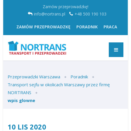
Zamów przeprowadzkę!
info@nortrans.pl
+48 500 190 103
ZAMÓW PRZEPROWADZKĘ
PORADNIK
PRACA
Przeprowadzki Warszawa
Poradnik
Transport sejfu w okolicach Warszawy przez firmę
NORTRANS
wpis glowne
10
LIS
2020