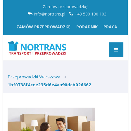
Zamów przeprowadzkę!
info@nortrans.pl
+48 500 190 103
ZAMÓW PRZEPROWADZKĘ
PORADNIK
PRACA
Przeprowadzki Warszawa
1bf0738f4cee235d6e4aa90dcb026662