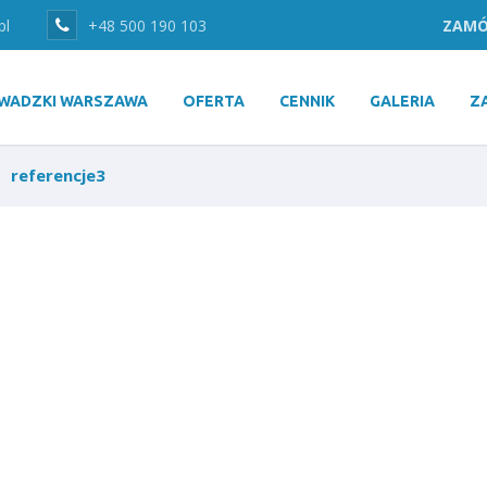
pl
+48 500 190 103
ZAMÓ
WADZKI WARSZAWA
OFERTA
CENNIK
GALERIA
Z
referencje3