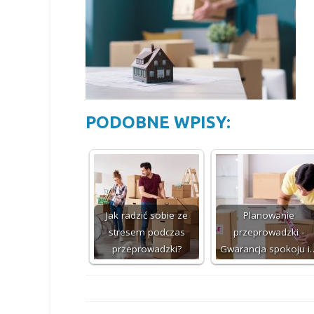
PODOBNE WPISY:
Jak radzić sobie ze
Planowanie
stresem podczas
przeprowadzki -
przeprowadzki?
Gwarancja spokoju i