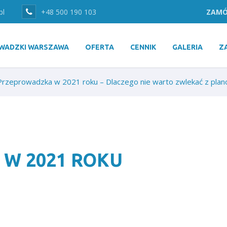
pl
+48 500 190 103
ZAMÓ
WADZKI WARSZAWA
OFERTA
CENNIK
GALERIA
Z
Przeprowadzka w 2021 roku – Dlaczego nie warto zwlekać z pla
W 2021 ROKU