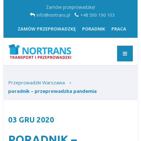
Zamów przeprowadzkę!
info@nortrans.pl
+48 500 190 103
ZAMÓW PRZEPROWADZKĘ
PORADNIK
PRACA
Przeprowadzki Warszawa
poradnik – przeprowadzka pandemia
03
GRU
2020
PORADNIK –