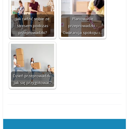
Jak radzić sobie ze
Planowanie
stresem podczas
przeprowadzki -
przeprowadzki?
Gwarancja spokoju i…
Dzień przeprowadzki:
jak się przygotować?