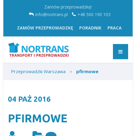
Zamów przeprowadzkę!
info@nortrans.pl
+48 500 190 103
ZAMÓW PRZEPROWADZKĘ
PORADNIK
PRACA
Przeprowadzki Warszawa
pfirmowe
04
PAŹ
2016
PFIRMOWE