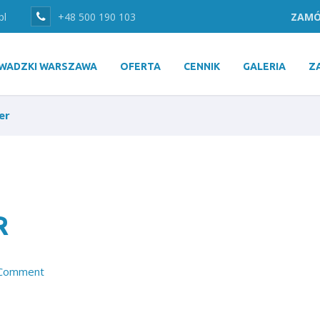
pl
+48 500 190 103
ZAMÓ
WADZKI WARSZAWA
OFERTA
CENNIK
GALERIA
Z
er
R
Comment