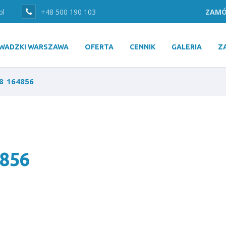
pl
+48 500 190 103
ZAMÓ
WADZKI WARSZAWA
OFERTA
CENNIK
GALERIA
Z
8_164856
856