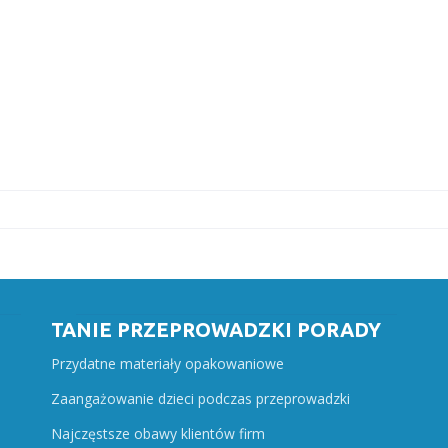
TANIE PRZEPROWADZKI PORADY
Przydatne materiały opakowaniowe
Zaangażowanie dzieci podczas przeprowadzki
Najczęstsze obawy klientów firm