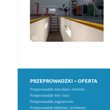
PRZEPROWADZKI – OFERTA
Przeprowadzki mieszkań i domów
Przeprowadzki firm i biur
Przeprowadzki zagraniczne
Przeprowadzki bibliotek i archiwum