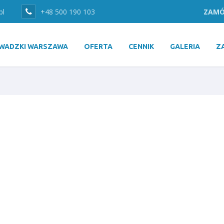
pl
+48 500 190 103
ZAMÓ
WADZKI WARSZAWA
OFERTA
CENNIK
GALERIA
Z