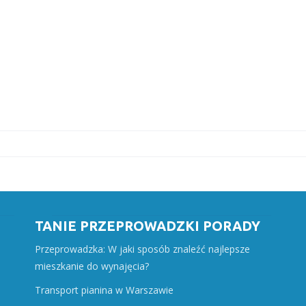
TANIE PRZEPROWADZKI PORADY
Przeprowadzka: W jaki sposób znaleźć najlepsze
mieszkanie do wynajęcia?
Transport pianina w Warszawie