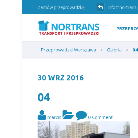
Zamów przeprowadzkę!
info@nortrans.
PRZEPRO
Przeprowadzki Warszawa
Galeria
04
30
WRZ
2016
04
marcin
0 Comment