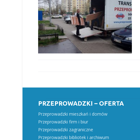
PRZEPROWADZKI – OFERTA
Przeprowadzki mieszkań i domów
Przeprowadzki firm i biur
Przeprowadzki zagraniczne
Przeprowadzki bibliotek i archiwum