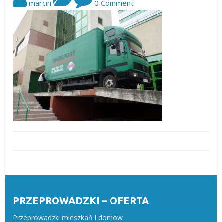
marcin
0 Comment
PRZEPROWADZKI – OFERTA
Przeprowadzki mieszkań i domów