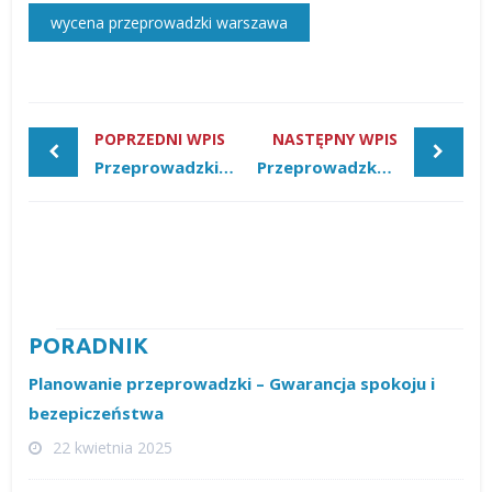
wycena przeprowadzki warszawa
POPRZEDNI WPIS
NASTĘPNY WPIS
Przeprowadzki w czasie pandemii – szybko, bezpiecznie, terminowo
Przeprowadzka studenta – Dlaczego warto skorzystać z pomocy firmy przeprowadzkowej?
PORADNIK
Planowanie przeprowadzki – Gwarancja spokoju i
bezepiczeństwa
22 kwietnia 2025