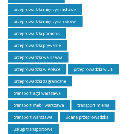
przeprowadzki międzymiastowe
przeprowadzki międzynarodowe
przeprowadzki poradnik
przeprowadzki prywatne
przeprowadzki warszawa
przeprowadzki w Polsce
przeprowadzki w UE
przeprowadzki zagraniczne
transport agd warszawa
transport mebli warszawa
transport mienia
transport warszawa
udana przeprowadzka
usługi transportowe