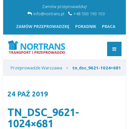
Zamów przeprowadzkę!
info@nortrans.pl
+48 500 190 103
ZAMÓW PRZEPROWADZKĘ
PORADNIK
PRACA
Przeprowadzki Warszawa
tn_dsc_9621-1024×681
24
PAŹ
2019
TN_DSC_9621-
1024×681