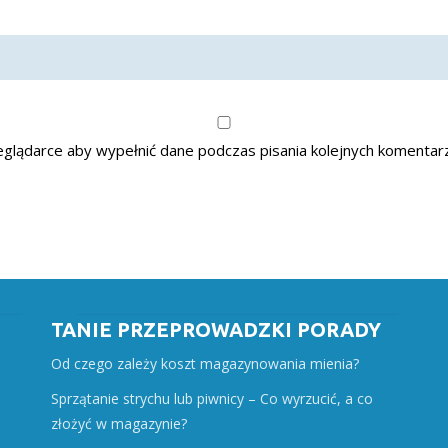
zeglądarce aby wypełnić dane podczas pisania kolejnych komentar
TANIE PRZEPROWADZKI PORADY
Od czego zależy koszt magazynowania mienia?
Sprzątanie strychu lub piwnicy – Co wyrzucić, a co
złożyć w magazynie?