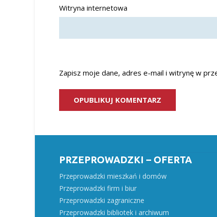
Witryna internetowa
Zapisz moje dane, adres e-mail i witrynę w pr
PRZEPROWADZKI – OFERTA
Przeprowadzki mieszkań i domów
Przeprowadzki firm i biur
Przeprowadzki zagraniczne
Przeprowadzki bibliotek i archiwum