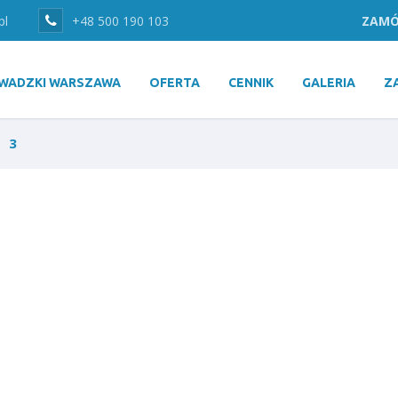
pl
+48 500 190 103
ZAMÓ
WADZKI WARSZAWA
OFERTA
CENNIK
GALERIA
Z
3